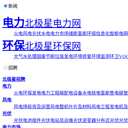
新闻
电力
北极星电力网
火电
风电
光伏
水电
电力市场
储能
氢能
环保
信息化
智能电网
环保
北极星环保网
大气
水处理
固废
节能
垃圾发电
环境修复
环境监测
环卫
VOC
招聘
北极星招聘
电力
火电
环保发电
电力工程
输配电设备
水电
核电
氢能
售电
碳管
风电
风电场投资及运营
风电整机
叶片及材料
风电工程
发电机及
光伏
光伏电池组件
光伏电站及运维
光伏逆变器
分布式光伏
光伏
电力市场