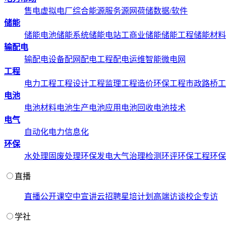
售电
虚拟电厂
综合能源服务
源网荷储
数据/软件
储能
储能电池
储能系统
储能电站
工商业储能
储能工程
储能材料
输配电
输配电设备
配网配电工程
配电运维
智能微电网
工程
电力工程
工程设计
工程监理
工程造价
环保工程
市政路桥工
电池
电池材料
电池生产
电池应用
电池回收
电池技术
电气
自动化
电力信息化
环保
水处理
固废处理
环保发电
大气治理
检测环评
环保工程
环保
直播
直播
公开课
空中宣讲
云招聘
星培计划
高端访谈
校企专访
学社