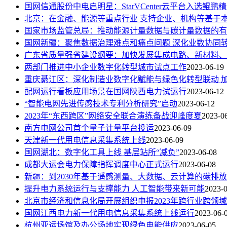
国网信通股份中电启明星：StarVCenter云平台入选鲲鹏
北京：在金融、能源等重点行业 支持企业、机构等基于
国家市场监管总局：推动能源计量数据与碳计量数据的有
国网新疆：聚焦数据治理难点和痛点问题 深化业数协同
广东省质量强省建设纲要：加快发展集成电路、新材料、
两部门推进中小企业数字化转型城市试点工作
2023-06-19
重庆綦江区：深化制造业数字化赋能与绿色化转型联动 
配网运行看板应用场景在国网陕西电力试运行
2023-06-12
“智能电网先进传感技术专利分析研究”启动
2023-06-12
2023年“东西跨区”网络安全联合演练备战迎峰度夏
2023-0
南方电网公司首个量子计量平台投运
2023-06-09
天津新一代用电信息采集系统上线
2023-06-09
国网湖北：数字化工具上线 基层站所“减负”
2023-06-08
成都大运会电力保障指挥调度中心正式运行
2023-06-08
新疆：到2030年基于遥感测量、大数据、云计算的碳排
提升电力系统运行与支撑能力 人工智能带来新可能
2023-
北京市经济和信息化局开展组织申报2023年跨行业跨领
国网江西电力新一代用电信息采集系统上线运行
2023-06-
杭州亚运场馆及办公场地实现绿色电能供应
2023-06-05