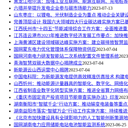
黑龙江哈尔滨：加强工业互联网、能源互联网、充电桩等
六措并举提升发电企业参与碳市场能力
2023-07-13
山东枣庄：以锂电、光伏制造企业为重点 推动企业关键
完善顶层设计 我国六大领域四大行业碳达峰实施方案已
江西抚州市“十四五”节能减排综合工作方案：全面推进
江苏连云港市2023年推进数字经济发展工作要点：加快
上海黄浦区建设领域碳达峰实施方案：建立碳排放智慧监
国网蒙东电力优化管理体系保障物资供应
2023-07-04
国网河南电力研发智能站二次系统配置文件管理系统
2023
青海智慧双碳大数据中心揭牌成立
2023-07-04
新能源云山西运营中心揭牌
2023-07-04
中国电科院：为新能源发电提供高效精准仿真技术 构建
山西忻州：推动能源计量器具的智能化、数字化、网络化
江西省制造业数字化转型实施方案：推进全省算力网络布
《重庆市固定资产投资项目节能审查实施办法》印发
2023
湖南衡阳市"智赋千企"行动方案：推动输变电装备等重
湖南益阳市落实“智赋万企”行动工作实施方案：持续推进
《北京市加快建设具有全球影响力的人工智能创新策源地实施
国网湖南电力应用储能电站电池智能监测系统
2023-06-25