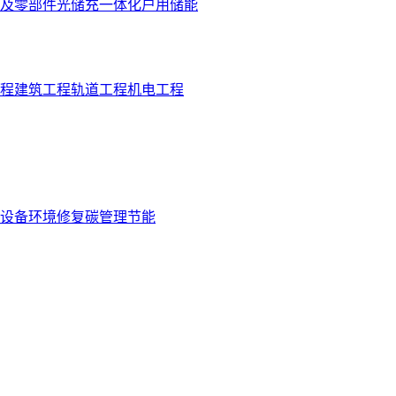
及零部件
光储充一体化
户用储能
程
建筑工程
轨道工程
机电工程
设备
环境修复
碳管理
节能