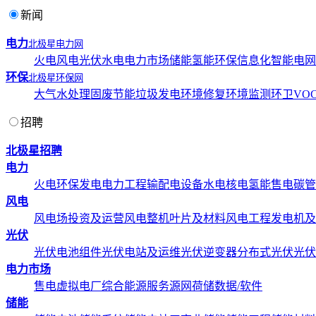
新闻
电力
北极星电力网
火电
风电
光伏
水电
电力市场
储能
氢能
环保
信息化
智能电网
环保
北极星环保网
大气
水处理
固废
节能
垃圾发电
环境修复
环境监测
环卫
VOC
招聘
北极星招聘
电力
火电
环保发电
电力工程
输配电设备
水电
核电
氢能
售电
碳管
风电
风电场投资及运营
风电整机
叶片及材料
风电工程
发电机及
光伏
光伏电池组件
光伏电站及运维
光伏逆变器
分布式光伏
光伏
电力市场
售电
虚拟电厂
综合能源服务
源网荷储
数据/软件
储能