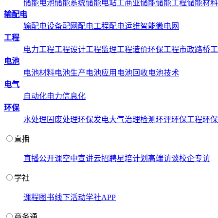
储能电池
储能系统
储能电站
工商业储能
储能工程
储能材料
输配电
输配电设备
配网配电工程
配电运维
智能微电网
工程
电力工程
工程设计
工程监理
工程造价
环保工程
市政路桥工
电池
电池材料
电池生产
电池应用
电池回收
电池技术
电气
自动化
电力信息化
环保
水处理
固废处理
环保发电
大气治理
检测环评
环保工程
环保
直播
直播
公开课
空中宣讲
云招聘
星培计划
高端访谈
校企专访
学社
课程
图书
线下活动
学社APP
商务通