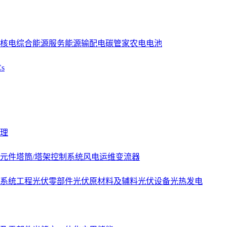
核电
综合能源服务
能源
输配电
碳管家
农电
电池
s
理
元件
塔筒/塔架
控制系统
风电运维
变流器
系统工程
光伏零部件
光伏原材料及辅料
光伏设备
光热发电